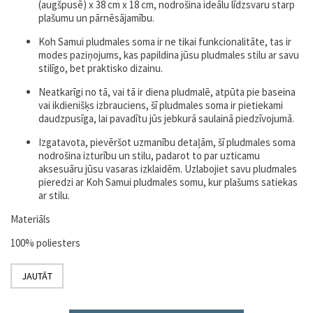
(augšpusē) x 38 cm x 18 cm, nodrošina ideālu līdzsvaru starp
plašumu un pārnēsājamību.
Koh Samui pludmales soma ir ne tikai funkcionalitāte, tas ir
modes paziņojums, kas papildina jūsu pludmales stilu ar savu
stilīgo, bet praktisko dizainu.
Neatkarīgi no tā, vai tā ir diena pludmalē, atpūta pie baseina
vai ikdienišķs izbrauciens, šī pludmales soma ir pietiekami
daudzpusīga, lai pavadītu jūs jebkurā saulainā piedzīvojumā.
Izgatavota, pievēršot uzmanību detaļām, šī pludmales soma
nodrošina izturību un stilu, padarot to par uzticamu
aksesuāru jūsu vasaras izklaidēm. Uzlabojiet savu pludmales
pieredzi ar Koh Samui pludmales somu, kur plašums satiekas
ar stilu.
Materiāls
100% poliesters
JAUTĀT