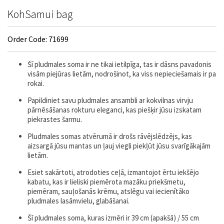
KohSamui bag
Order Code: 71699
Šī pludmales soma ir ne tikai ietilpīga, tas ir dāsns pavadonis
visām piejūras lietām, nodrošinot, ka viss nepieciešamais ir pa
rokai.
Papildiniet savu pludmales ansambli ar kokvilnas virvju
pārnēsāšanas rokturu eleganci, kas piešķir jūsu izskatam
piekrastes šarmu.
Pludmales somas atvērumā ir drošs rāvējslēdzējs, kas
aizsargā jūsu mantas un ļauj viegli piekļūt jūsu svarīgākajām
lietām.
Esiet sakārtoti, atrodoties ceļā, izmantojot ērtu iekšējo
kabatu, kas ir lieliski piemērota mazāku priekšmetu,
piemēram, sauļošanās krēmu, atslēgu vai iecienītāko
pludmales lasāmvielu, glabāšanai.
Šī pludmales soma, kuras izmēri ir 39 cm (apakšā) / 55 cm