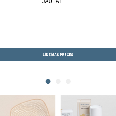
JAUTĀT
LĪDZĪGAS PRECES