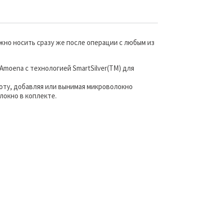
но носить сразу же после операции с любым из
moena с технологией SmartSilver(TM) для
ту, добавляя или вынимая микроволокно
локно в коплекте.