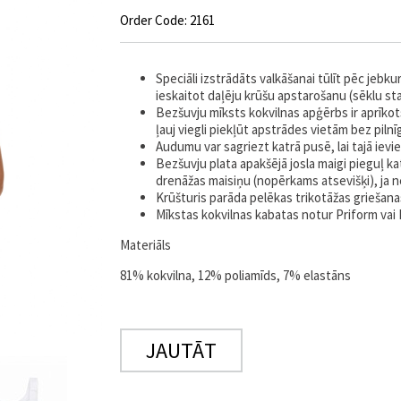
Order Code: 2161
Speciāli izstrādāts valkāšanai tūlīt pēc jebkur
ieskaitot daļēju krūšu apstarošanu (sēklu st
Bezšuvju mīksts kokvilnas apģērbs ir aprīkots
ļauj viegli piekļūt apstrādes vietām bez piln
Audumu var sagriezt katrā pusē, lai tajā ievi
Bezšuvju plata apakšējā josla maigi pieguļ k
drenāžas maisiņu (nopērkams atsevišķi), ja 
Krūšturis parāda pelēkas trikotāžas griešana
Mīkstas kokvilnas kabatas notur Priform vai
Materiāls
81% kokvilna, 12% poliamīds, 7% elastāns
JAUTĀT