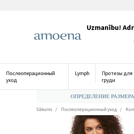
Uzmanību! Adres
+371 29
Послеоперационный
Lymph
Протезы для
уход
груди
ОПРЕДЕЛЕНИЕ РАЗМЕРА
Sākums
Послеоперационный уход
Kom