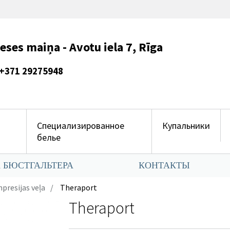
es maiņa - Avotu iela 7, Rīga
275948
Специализированное
Купальники
белье
 БЮСТГАЛЬТЕРА
КОНТАКТЫ
presijas veļa
Theraport
Theraport