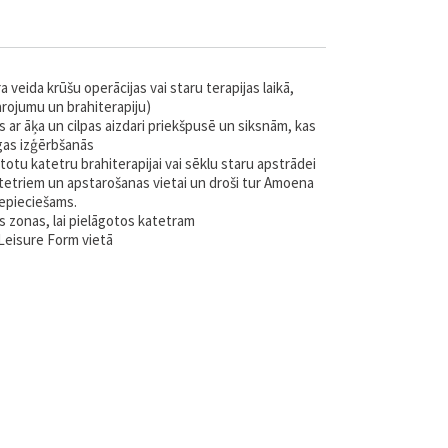
a veida krūšu operācijas vai staru terapijas laikā,
arojumu un brahiterapiju)
 ar āķa un cilpas aizdari priekšpusē un siksnām, kas
īgas izģērbšanās
etotu katetru brahiterapijai vai sēklu staru apstrādei
atetriem un apstarošanas vietai un droši tur Amoena
nepieciešams.
s zonas, lai pielāgotos katetram
 Leisure Form vietā