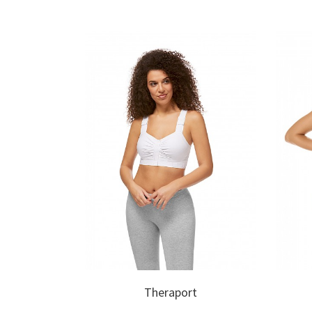
iform
Theraport