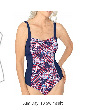
Sum Day HB Swimsuit
Kuala L