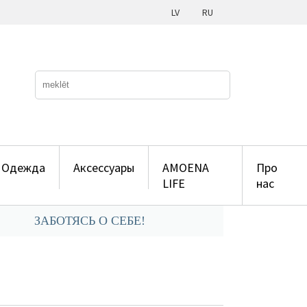
LV
RU
Одежда
Аксессуары
AMOENA
Про
LIFE
нас
ЗАБОТЯСЬ О СЕБЕ!