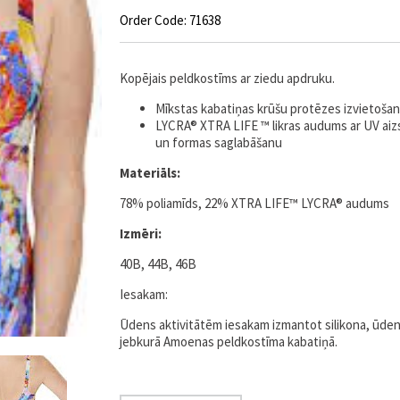
Order Code: 71638
Kopējais peldkostīms ar ziedu apdruku.
Mīkstas kabatiņas krūšu protēzes izvietošan
LYCRA® XTRA LIFE ™ likras audums ar UV aiz
un formas saglabāšanu
Materiāls:
78% poliamīds, 22% XTRA LIFE™ LYCRA® audums
Izmēri:
40B, 44B, 46B
Iesakam:
Ūdens aktivitātēm iesakam izmantot silikona, ūde
jebkurā Amoenas peldkostīma kabatiņā.