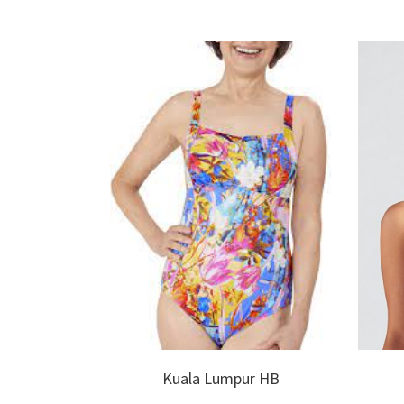
 Bikini
Kuala Lumpur HB