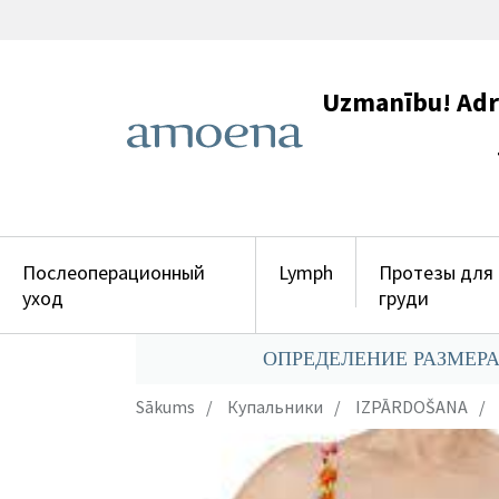
Uzmanību! Adres
+371 29
Послеоперационный
Lymph
Протезы для
уход
груди
ОПРЕДЕЛЕНИЕ РАЗМЕРА
Sākums
Купальники
IZPĀRDOŠANA