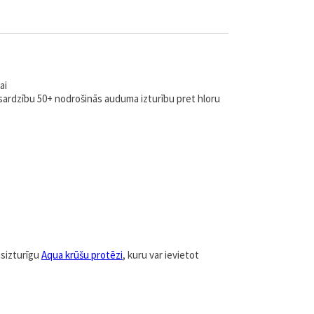
ai
sardzību 50+ nodrošinās auduma izturību pret hloru
nsizturīgu
Aqua krūšu protēzi
, kuru var ievietot