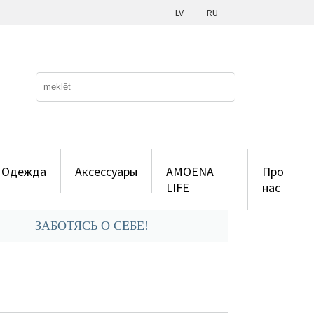
LV
RU
Одежда
Аксессуары
AMOENA
Про
LIFE
нас
ЗАБОТЯСЬ О СЕБЕ!