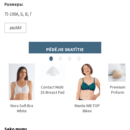
Размеры
:
75-100А, Б, В, Г
JAUTĀT
PĒDĒJIE SKATĪTIE
Contact Multi
Premium
2S Breast Pad
Priform
ra
Nora Soft Bra
Manila WB TOP
White
Bikini
Seko mums