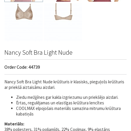
Nancy Soft Bra Light Nude
Order Code: 44739
Nancy Soft Bra Light Nude krūšturis ir klasisks, pieguļošs krūšturis
ar priekšā aiztaisāmu aizdari.
Ziedu mežģīnes gar kakla izgriezumu un priekšējo aizdari.
Ērtas, regulējamas un elastīgas krūštura lencītes
COOLMAX elpojošais materiāls samazina mitrumu krūštura
kabatiņās
Materiāls:
38% poliesters, 31% poliamīds, 22% Coolmax, 9% elastāns