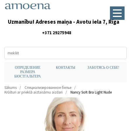
Uzmanību! Adreses maiņa - Avotu iela 7, Rīga
+371 29275948
ОПРЕДЕЛЕНИЕ
КОНТАКТЫ
ЗАБОТЯСЬ О СЕБЕ!
РАЗМЕРА
БЮСТГАЛЬТЕРА
Sākums
Специализированное белье
Krūšturi ar priekšā aiztaisāmu aizdari
Nancy Soft Bra Light Nude