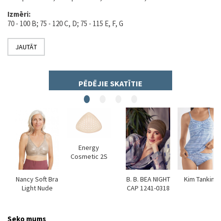
Izmēri:
70 - 100 B; 75 - 120 C, D; 75 - 115 E, F, G
JAUTĀT
PĒDĒJIE SKATĪTIE
Energy
Cosmetic 2S
Nancy Soft Bra
B. B. BEA NIGHT
Kim Tankini
ds
Light Nude
CAP 1241-0318
Seko mums