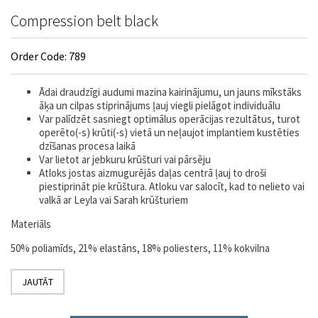
Compression belt black
Order Code: 789
Ādai draudzīgi audumi mazina kairinājumu, un jauns mīkstāks
āķa un cilpas stiprinājums ļauj viegli pielāgot individuālu
Var palīdzēt sasniegt optimālus operācijas rezultātus, turot
operēto(-s) krūti(-s) vietā un neļaujot implantiem kustēties
dzīšanas procesa laikā
Var lietot ar jebkuru krūšturi vai pārsēju
Atloks jostas aizmugurējās daļas centrā ļauj to droši
piestiprināt pie krūštura. Atloku var salocīt, kad to nelieto vai
valkā ar Leyla vai Sarah krūšturiem
Materiāls
50% poliamīds, 21% elastāns, 18% poliesters, 11% kokvilna
JAUTĀT