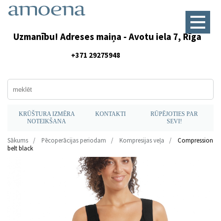
Uzmanību! Adreses maiņa - Avotu iela 7, Rīga
+371 29275948
KRŪŠTURA IZMĒRA
KONTAKTI
RŪPĒJOTIES PAR
NOTEIKŠANA
SEVI!
Sākums
Pēcoperācijas periodam
Kompresijas veļa
Compression
belt black