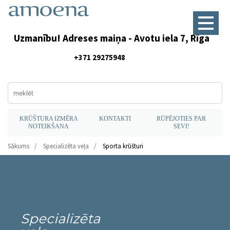
Uzmanību! Adreses maiņa - Avotu iela 7, Rīga
+371 29275948
KRŪŠTURA IZMĒRA
KONTAKTI
RŪPĒJOTIES PAR
NOTEIKŠANA
SEVI!
Sākums
Specializēta veļa
Sporta krūšturi
Specializēta