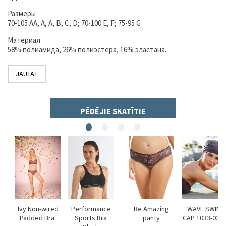
Размеры
70-105 AA, A, A, B, C, D; 70-100 E, F; 75-95 G
Материал
58% полиамида, 26% полиэстера, 16% эластана.
JAUTĀT
PĒDĒJIE SKATĪTIE
GHT
Ivy Non-wired
Performance
Be Amazing
WAVE SWIM
318
Padded Bra.
Sports Bra
panty
CAP 1033-033