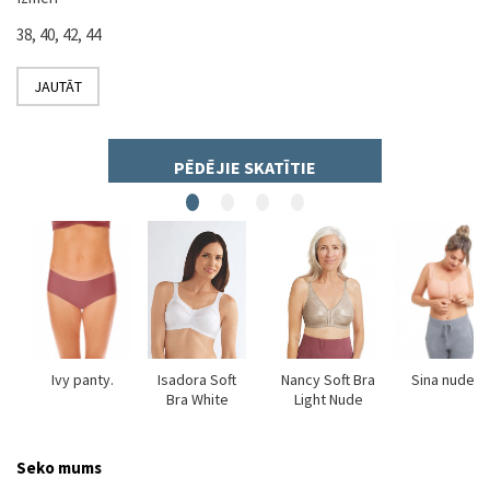
38, 40, 42, 44
JAUTĀT
PĒDĒJIE SKATĪTIE
TOP
Ivy panty.
Isadora Soft
Nancy Soft Bra
Sina nude
Bra White
Light Nude
Seko mums