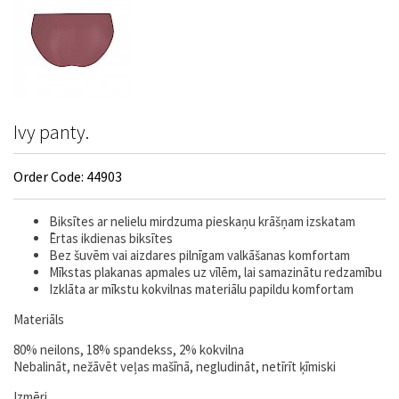
Ivy panty.
Order Code: 44903
Biksītes ar nelielu mirdzuma pieskaņu krāšņam izskatam
Ērtas ikdienas biksītes
Bez šuvēm vai aizdares pilnīgam valkāšanas komfortam
Mīkstas plakanas apmales uz vīlēm, lai samazinātu redzamību
Izklāta ar mīkstu kokvilnas materiālu papildu komfortam
Materiāls
80% neilons, 18% spandekss, 2% kokvilna
Nebalināt, nežāvēt veļas mašīnā, negludināt, netīrīt ķīmiski
Izmēri