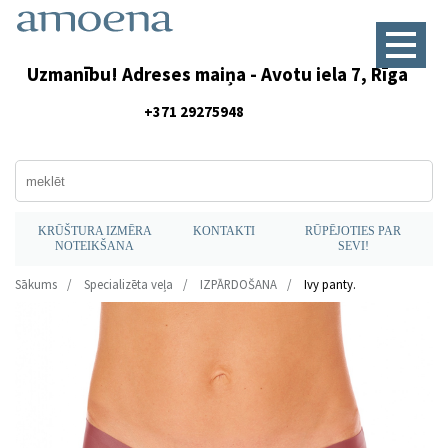
Uzmanību! Adreses maiņa - Avotu iela 7, Rīga
+371 29275948
KRŪŠTURA IZMĒRA
KONTAKTI
RŪPĒJOTIES PAR
NOTEIKŠANA
SEVI!
Sākums
Specializēta veļa
IZPĀRDOŠANA
Ivy panty.