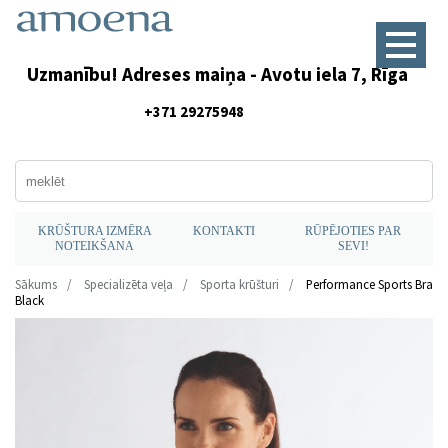
Uzmanību! Adreses maiņa - Avotu iela 7, Rīga
+371 29275948
KRŪŠTURA IZMĒRA
KONTAKTI
RŪPĒJOTIES PAR
NOTEIKŠANA
SEVI!
Sākums
Specializēta veļa
Sporta krūšturi
Performance Sports Bra
Black