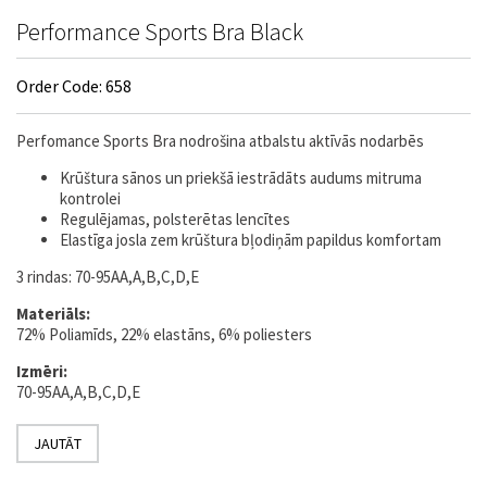
Performance Sports Bra Black
Order Code: 658
Perfomance Sports Bra nodrošina atbalstu aktīvās nodarbēs
Krūštura sānos un priekšā iestrādāts audums mitruma
kontrolei
Regulējamas, polsterētas lencītes
Elastīga josla zem krūštura bļodiņām papildus komfortam
3 rindas: 70-95AA,A,B,C,D,E
Materiāls:
72% Poliamīds, 22% elastāns, 6% poliesters
Izmēri:
70-95AA,A,B,C,D,E
JAUTĀT