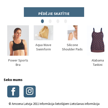
PĒDĒJIE SKATĪTIE
ght
Aqua Wave
Silicone
Swimform
Shoulder Pads
Power Sports
Alabama
Bra
Tankini
Seko mums
© Amoena Latvija 2011
Informācija lietotājiem
Lietošanas informācija