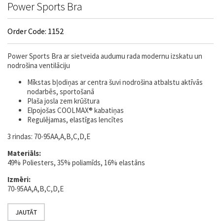
Power Sports Bra
Order Code: 1152
Power Sports Bra ar sietveida audumu rada modernu izskatu un
nodrošina ventilāciju
Mīkstas bļodiņas ar centra šuvi nodrošina atbalstu aktīvās
nodarbēs, sportošanā
Plaša josla zem krūštura
Elpojošas COOLMAX® kabatiņas
Regulējamas, elastīgas lencītes
3 rindas: 70-95AA,A,B,C,D,E
Materiāls:
49% Poliesters, 35% poliamīds, 16% elastāns
Izmēri:
70-95AA,A,B,C,D,E
JAUTĀT