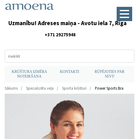
Uzmanību! Adreses maiņa - Avotu iela 7, Rīga
+371 29275948
KRŪŠTURA IZMĒRA
KONTAKTI
RŪPĒJOTIES PAR
NOTEIKŠANA
SEVI!
Sākums
Specializēta veļa
Sporta krūšturi
Power Sports Bra