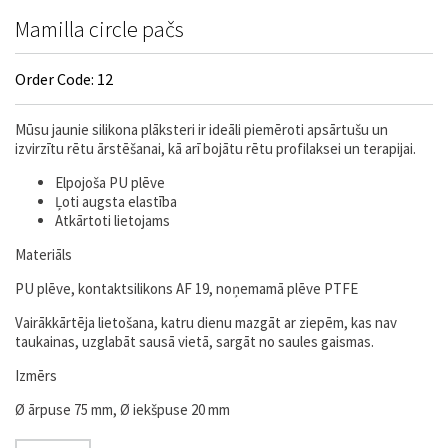
Mamilla circle pačs
Order Code: 12
Mūsu jaunie silikona plāksteri ir ideāli piemēroti apsārtušu un
izvirzītu rētu ārstēšanai, kā arī bojātu rētu profilaksei un terapijai.
Elpojoša PU plēve
Ļoti augsta elastība
Atkārtoti lietojams
Materiāls
PU plēve, kontaktsilikons AF 19, noņemamā plēve PTFE
Vairākkārtēja lietošana, katru dienu mazgāt ar ziepēm, kas nav
taukainas, uzglabāt sausā vietā, sargāt no saules gaismas.
Izmērs
Ø ārpuse 75 mm, Ø iekšpuse 20 mm