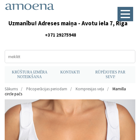
Uzmanību! Adreses maiņa - Avotu iela 7, Rīga
+371 29275948
KRŪŠTURA IZMĒRA
KONTAKTI
RŪPĒJOTIES PAR
NOTEIKŠANA
SEVI!
Sākums
Pēcoperācijas periodam
Kompresijas veļa
Mamilla
circle pačs