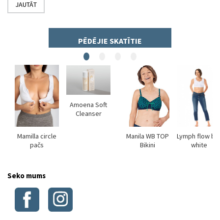
JAUTĀT
PĒDĒJIE SKATĪTIE
Amoena Soft
ds
Cleanser
Mamilla circle
Manila WB TOP
Lymph flow br
pačs
Bikini
white
Seko mums