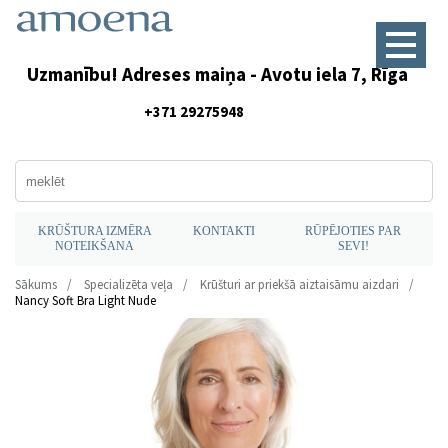
Uzmanību! Adreses maiņa - Avotu iela 7, Rīga
+371 29275948
KRŪŠTURA IZMĒRA
KONTAKTI
RŪPĒJOTIES PAR
NOTEIKŠANA
SEVI!
Sākums
Specializēta veļa
Krūšturi ar priekšā aiztaisāmu aizdari
Nancy Soft Bra Light Nude