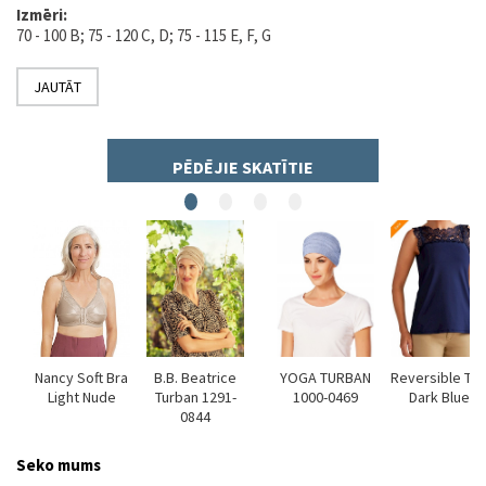
Izmēri:
70 - 100 B; 75 - 120 C, D; 75 - 115 E, F, G
JAUTĀT
PĒDĒJIE SKATĪTIE
y
Nancy Soft Bra
B.B. Beatrice
YOGA TURBAN
Reversible To
Light Nude
Turban 1291-
1000-0469
Dark Blue
0844
Seko mums