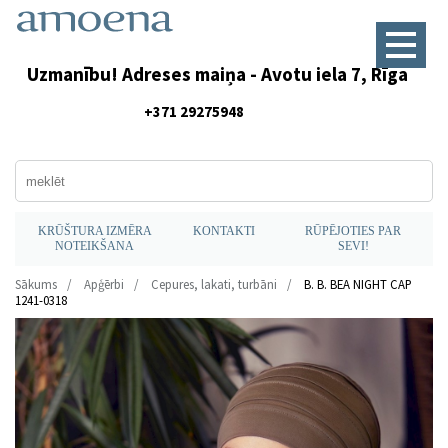
Uzmanību! Adreses maiņa - Avotu iela 7, Rīga
+371 29275948
KRŪŠTURA IZMĒRA
KONTAKTI
RŪPĒJOTIES PAR
NOTEIKŠANA
SEVI!
Sākums
Apģērbi
Cepures, lakati, turbāni
B. B. BEA NIGHT CAP
1241-0318