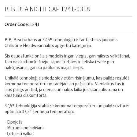
B. B. BEA NIGHT CAP 1241-0318
Order Code: 1241
B.B. Bea turbāns ar 37.5® tehnoloģiju ir fantastisks jaunums
Christine Headwear nakts apģērbu kategorijā.
Šis daudzfunkcionālais modelis ir gan viegls, gan mīksts valkāšanai,
tam nav kaitinošu šuvju, tāpēc turbāns ir lieliska izvēle gan
nakšņošanai, gan kā patīkams mājas tērps.
Unikālā tehnoloģija sniedz sievietēm risinājumu, kas palīdz regulēt
ķermeņa temperatūru un tādējādi arī pašsajūtu. Vienlaikus tas ir
labs palīgs arī tad, ja dienas un nakts laikā jūs skar aukstuma un
karstuma diskomforts.
37,5® tehnoloģija stabilizē ķermeņa temperatūru un palīdz uzturēt
optimālo 37,5° ķermeņa temperatūru.
- Elpojošs
- Mitruma novadīšana
- Ļoti ērti valkāt